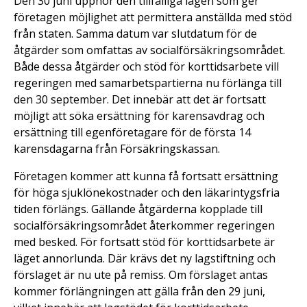
Den 30 juni upphör den tillfälliga lagen som ger
företagen möjlighet att permittera anställda med stöd
från staten. Samma datum var slutdatum för de
åtgärder som omfattas av socialförsäkringsområdet.
Både dessa åtgärder och stöd för korttidsarbete vill
regeringen med samarbetspartierna nu förlänga till
den 30 september. Det innebär att det är fortsatt
möjligt att söka ersättning för karensavdrag och
ersättning till egenföretagare för de första 14
karensdagarna från Försäkringskassan.
Företagen kommer att kunna få fortsatt ersättning
för höga sjuklönekostnader och den läkarintygsfria
tiden förlängs. Gällande åtgärderna kopplade till
socialförsäkringsområdet återkommer regeringen
med besked. För fortsatt stöd för korttidsarbete är
läget annorlunda. Där krävs det ny lagstiftning och
förslaget är nu ute på remiss. Om förslaget antas
kommer förlängningen att gälla från den 29 juni,