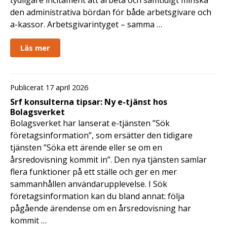
tydligare incitament att arbeta och samtidigt minska
den administrativa bördan för både arbetsgivare och
a-kassor. Arbetsgivarintyget – samma …
Läs mer
Publicerat 17 april 2026
Srf konsulterna tipsar: Ny e-tjänst hos
Bolagsverket
Bolagsverket har lanserat e-tjänsten ”Sök
företagsinformation”, som ersätter den tidigare
tjänsten ”Söka ett ärende eller se om en
årsredovisning kommit in”. Den nya tjänsten samlar
flera funktioner på ett ställe och ger en mer
sammanhållen användarupplevelse. I Sök
företagsinformation kan du bland annat: följa
pågående ärendense om en årsredovisning har
kommit …