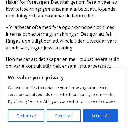
risker för företagen. Det sker genom flera nivåer av
kvalitetssäkring: gemensamma arbetssätt, löpande
utbildning och återkommande kontroller.
– Vi arbetar ofta med fyra ögon-principen och med
interna och externa granskningar. Det gör att fel
fångas upp tidigt och att vi hela tiden utvecklar vårt
arbetssätt, säger Jessica Jading.
Hon menar att det skapar en mer robust leverans än
om varje konsult står helt ensam i sitt arbetssätt.
Trygghet som värde i leveransen
We value your privacy
För Jessica Jading är trygghet det centrala värdet i
We use cookies to enhance your browsing experience,
auktorisationen.
serve personalized ads or content, and analyze our traffic.
By clicking "Accept All", you consent to our use of cookies.
– Vi kan aldrig garantera att allt blir perfekt, men vi
kan garantera att det finns strukturer som fångar
Customize
Reject All
Accept All
upp fel och säkerställer kvaliteten över tid.