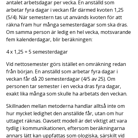
antalet arbetsdagar per vecka. En anställd som
arbetar fyra dagar i veckan får därmed kvoten 1,25
(5/4). När semestern tas ut används kvoten för att
räkna fram hur många semesterdagar som ska dras.
Om samma person är ledig en hel vecka, motsvarande
fem kalenderdagar, blir beräkningen:
4 x 1,25 = 5 semesterdagar
Vid nettosemester görs istället en omräkning redan
från början. En anställd som arbetar fyra dagar i
veckan får då 20 semesterdagar (4/5 av 25). Om
personen tar semester i en vecka dras fyra dagar,
exakt lika många som skulle ha arbetats den veckan.
Skillnaden mellan metoderna handlar alltså inte om
hur mycket ledighet den anställde får, utan om hur
uttaget räknas. Oavsett modell är det viktigt att vara
tydlig i kommunikationen, eftersom beräkningarna
annars lätt kan uppfattas som ologiska, särskilt vid