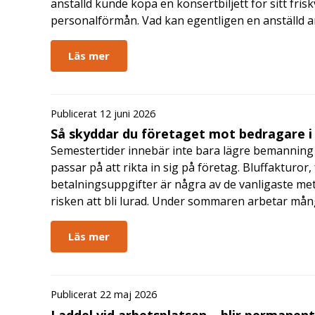
anställd kunde köpa en konsertbiljett för sitt fri
personalförmån. Vad kan egentligen en anställd a
Läs mer
Publicerat 12 juni 2026
Så skyddar du företaget mot bedragare 
Semestertider innebär inte bara lägre bemanning 
passar på att rikta in sig på företag. Bluffakturor
betalningsuppgifter är några av de vanligaste me
risken att bli lurad. Under sommaren arbetar må
Läs mer
Publicerat 22 maj 2026
Laddel vid arbetsplatsen – blir permanen