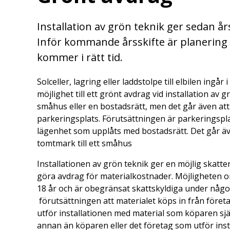
Installation av grön teknik ger sedan år
Inför kommande årsskifte är planering 
kommer i rätt tid.
Solceller, lagring eller laddstolpe till elbilen ingå
möjlighet till ett grönt avdrag vid installation av 
småhus eller en bostadsrätt, men det går även att
parkeringsplats. Förutsättningen är parkeringsp
lägenhet som upplåts med bostadsrätt. Det går äv
tomtmark till ett småhus
Installationen av grön teknik ger en möjlig skatt
göra avdrag för materialkostnader. Möjligheten om
18 år och är obegränsat skattskyldiga under någon
förutsättningen att materialet köps in från företa
utför installationen med material som köparen sj
annan än köparen eller det företag som utför insta