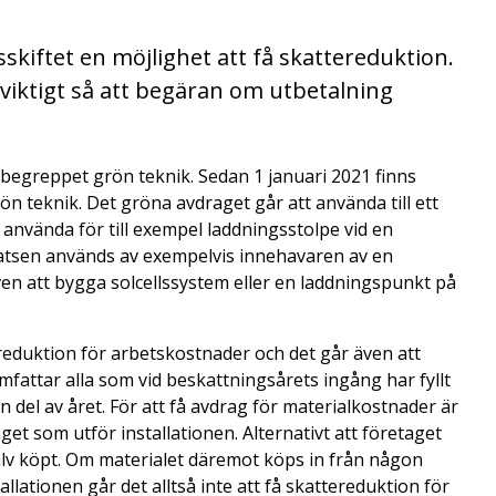
sskiftet en möjlighet att få skattereduktion.
viktigt så att begäran om utbetalning
r i begreppet grön teknik. Sedan 1 januari 2021 finns
grön teknik. Det gröna avdraget går att använda till ett
 använda för till exempel laddningsstolpe vid en
latsen används av exempelvis innehavaren av en
en att bygga solcellssystem eller en laddningspunkt på
ereduktion för arbetskostnader och det går även att
fattar alla som vid beskattningsårets ingång har fyllt
 del av året. För att få avdrag för materialkostnader är
get som utför installationen. Alternativt att företaget
älv köpt. Om materialet däremot köps in från någon
llationen går det alltså inte att få skattereduktion för