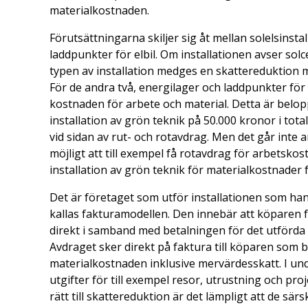
materialkostnaden.
Förutsättningarna skiljer sig åt mellan solelsinst
laddpunkter för elbil. Om installationen avser solc
typen av installation medges en skattereduktion 
För de andra två, energilager och laddpunkter för
kostnaden för arbete och material. Detta är belopp
installation av grön teknik på 50.000 kronor i tot
vid sidan av rut- och rotavdrag. Men det går inte 
möjligt att till exempel få rotavdrag för arbetsk
installation av grön teknik för materialkostnader
Det är företaget som utför installationen som ha
kallas fakturamodellen. Den innebär att köparen få
direkt i samband med betalningen för det utförda
Avdraget sker direkt på faktura till köparen som b
materialkostnaden inklusive mervärdesskatt. I und
utgifter för till exempel resor, utrustning och pr
rätt till skattereduktion är det lämpligt att de sä