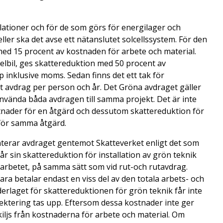
allationer och för de som görs för energilager och
eller ska det avse ett nätanslutet solcellssystem. För den
med 15 procent av kostnaden för arbete och material.
 elbil, ges skattereduktion med 50 procent av
 inklusive moms. Sedan finns det ett tak för
alt avdrag per person och år. Det Gröna avdraget gäller
använda båda avdragen till samma projekt. Det är inte
ostnader för en åtgärd och dessutom skattereduktion för
 för samma åtgärd.
nterar avdraget gentemot Skatteverket enligt det som
r sin skattereduktion för installation av grön teknik
 arbetet, på samma sätt som vid rut-och rutavdrag.
ara betalar endast en viss del av den totala arbets- och
erlaget för skattereduktionen för grön teknik får inte
ojektering tas upp. Eftersom dessa kostnader inte ger
rskiljs från kostnaderna för arbete och material. Om