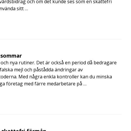
skvårdsbidrag och om det kunde ses som en skattefri
nvända sitt …
i sommar
och nya rutiner. Det är också en period då bedragare
, falska mejl och påstådda ändringar av
toderna. Med några enkla kontroller kan du minska
nga företag med färre medarbetare på …
t skattefri förmån