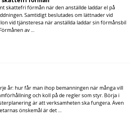
t skattefri förmån när den anställde laddar el på
addningen. Samtidigt beslutades om lättnader vid
lon vid tjänsteresa när anställda laddar sin förmånsbil
i Förmånen av …
rje år: hur får man ihop bemanningen när många vill
amförhållning och koll på de regler som styr. Börja i
terplanering är att verksamheten ska fungera. Även
betarnas önskemål är det …