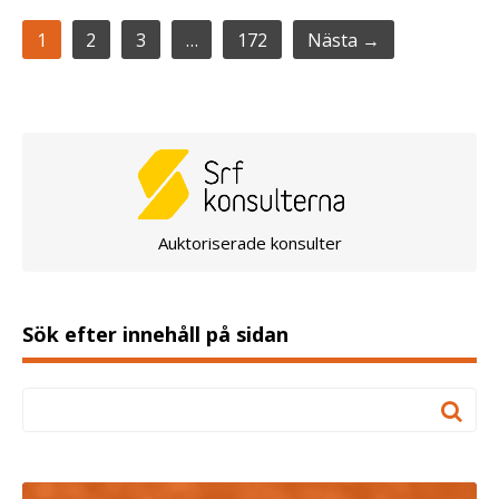
1
2
3
…
172
Nästa →
Auktoriserade konsulter
Sök efter innehåll på sidan