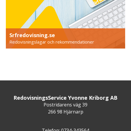
Srfredovisning.se
Redovisningslagar och rekommendationer
RedovisningsService Yvonne Kriborg AB
Postridarens väg 39
266 98 Hjärnarp
Telefon: 0734-343564