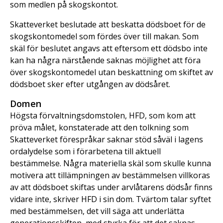
som medlen på skogskontot.
Skatteverket beslutade att beskatta dödsboet för de
skogskontomedel som fördes över till makan. Som
skäl för beslutet angavs att eftersom ett dödsbo inte
kan ha några närstående saknas möjlighet att föra
över skogskontomedel utan beskattning om skiftet av
dödsboet sker efter utgången av dödsåret.
Domen
Högsta förvaltningsdomstolen, HFD, som kom att
pröva målet, konstaterade att den tolkning som
Skatteverket förespråkar saknar stöd såväl i lagens
ordalydelse som i förarbetena till aktuell
bestämmelse. Några materiella skäl som skulle kunna
motivera att tillämpningen av bestämmelsen villkoras
av att dödsboet skiftas under arvlåtarens dödsår finns
vidare inte, skriver HFD i sin dom. Tvärtom talar syftet
med bestämmelsen, det vill säga att underlätta