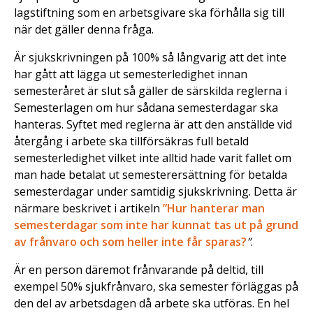
lagstiftning som en arbetsgivare ska förhålla sig till
när det gäller denna fråga.
Är sjukskrivningen på 100% så långvarig att det inte
har gått att lägga ut semesterledighet innan
semesteråret är slut så gäller de särskilda reglerna i
Semesterlagen om hur sådana semesterdagar ska
hanteras. Syftet med reglerna är att den anställde vid
återgång i arbete ska tillförsäkras full betald
semesterledighet vilket inte alltid hade varit fallet om
man hade betalat ut semesterersättning för betalda
semesterdagar under samtidig sjukskrivning. Detta är
närmare beskrivet i artikeln
”Hur hanterar man
semesterdagar som inte har kunnat tas ut på grund
av frånvaro och som heller inte får sparas?
”
.
Är en person däremot frånvarande på deltid, till
exempel 50% sjukfrånvaro, ska semester förläggas på
den del av arbetsdagen då arbete ska utföras. En hel