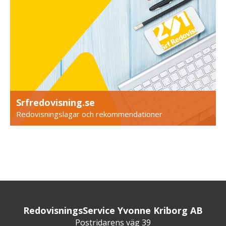
Srfredovisning.se
Redovisningslagar och rekommendationer
RedovisningsService Yvonne Kriborg AB
Postridarens väg 39