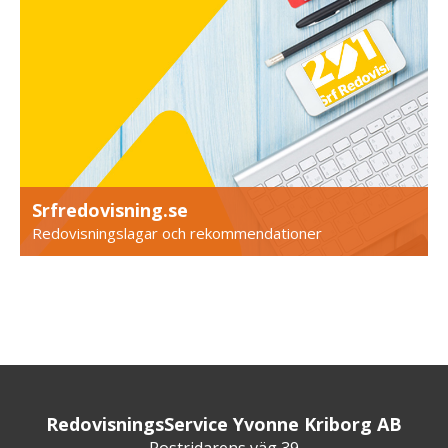
Srfredovisning.se
Redovisningslagar och rekommendationer
RedovisningsService Yvonne Kriborg AB
Postridarens väg 39