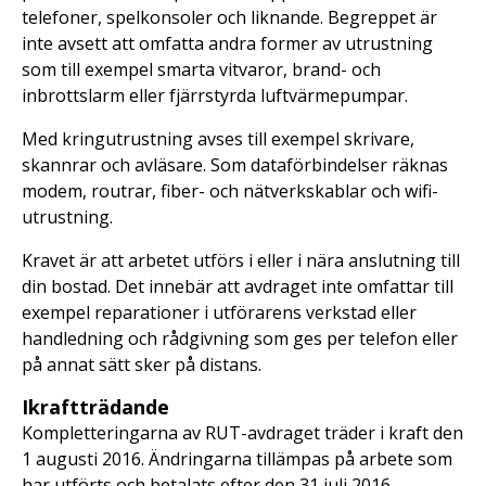
telefoner, spelkonsoler och liknande. Begreppet är
inte avsett att omfatta andra former av utrustning
som till exempel smarta vitvaror, brand- och
inbrottslarm eller fjärrstyrda luftvärmepumpar.
Med kringutrustning avses till exempel skrivare,
skannrar och avläsare. Som dataförbindelser räknas
modem, routrar, fiber- och nätverkskablar och wifi-
utrustning.
Kravet är att arbetet utförs i eller i nära anslutning till
din bostad. Det innebär att avdraget inte omfattar till
exempel reparationer i utförarens verkstad eller
handledning och rådgivning som ges per telefon eller
på annat sätt sker på distans.
Ikraftträdande
Kompletteringarna av RUT-avdraget träder i kraft den
1 augusti 2016. Ändringarna tillämpas på arbete som
har utförts och betalats efter den 31 juli 2016.