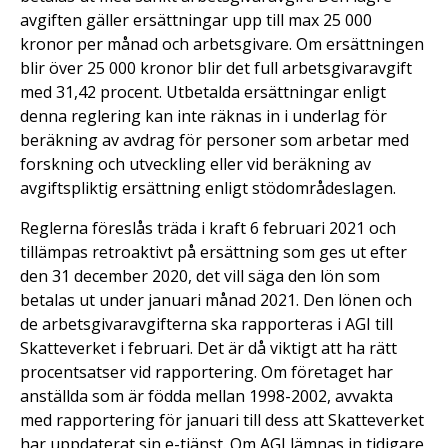
avgiften gäller ersättningar upp till max 25 000
kronor per månad och arbetsgivare. Om ersättningen
blir över 25 000 kronor blir det full arbetsgivaravgift
med 31,42 procent. Utbetalda ersättningar enligt
denna reglering kan inte räknas in i underlag för
beräkning av avdrag för personer som arbetar med
forskning och utveckling eller vid beräkning av
avgiftspliktig ersättning enligt stödområdeslagen.
Reglerna föreslås träda i kraft 6 februari 2021 och
tillämpas retroaktivt på ersättning som ges ut efter
den 31 december 2020, det vill säga den lön som
betalas ut under januari månad 2021. Den lönen och
de arbetsgivaravgifterna ska rapporteras i AGI till
Skatteverket i februari. Det är då viktigt att ha rätt
procentsatser vid rapportering. Om företaget har
anställda som är födda mellan 1998-2002, avvakta
med rapportering för januari till dess att Skatteverket
har uppdaterat sin e-tjänst. Om AGI lämnas in tidigare