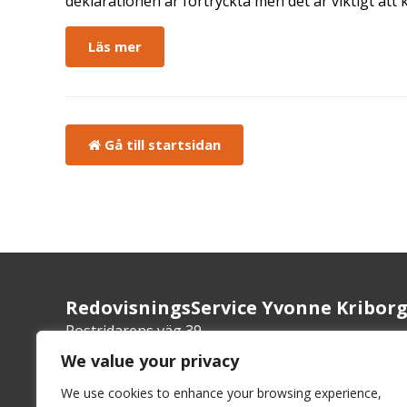
deklarationen är förtryckta men det är viktigt att 
Läs mer
Gå till startsidan
RedovisningsService Yvonne Kribor
Postridarens väg 39
266 98 Hjärnarp
We value your privacy
We use cookies to enhance your browsing experience,