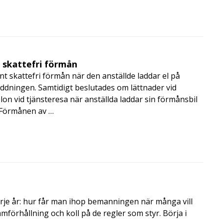
t skattefri förmån
t skattefri förmån när den anställde laddar el på
addningen. Samtidigt beslutades om lättnader vid
lon vid tjänsteresa när anställda laddar sin förmånsbil
i Förmånen av …
rje år: hur får man ihop bemanningen när många vill
amförhållning och koll på de regler som styr. Börja i